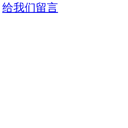
给我们留言