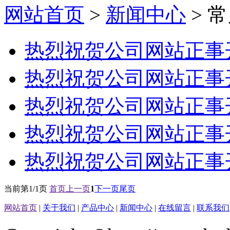
网站首页
>
新闻中心
> 
热烈祝贺公司网站正事
热烈祝贺公司网站正事
热烈祝贺公司网站正事
热烈祝贺公司网站正事
热烈祝贺公司网站正事
当前第
1/1
页
首页
上一页
1
下一页
尾页
网站首页
|
关于我们
|
产品中心
|
新闻中心
|
在线留言
|
联系我们