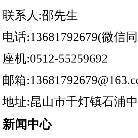
联系人:邵先生
电话:13681792679(微信
座机:0512-55259692
邮箱:13681792679@163.c
地址:昆山市千灯镇石浦中
新闻中心