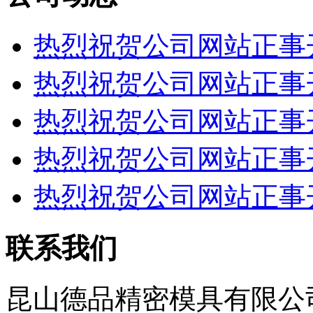
热烈祝贺公司网站正事开
热烈祝贺公司网站正事开
热烈祝贺公司网站正事开
热烈祝贺公司网站正事开
热烈祝贺公司网站正事开
联系我们
昆山德品精密模具有限公