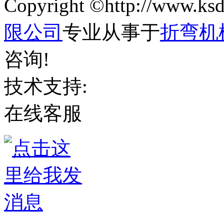
Copyright ©http://www.ks
限公司
专业从事于
折弯机
咨询!
技术支持:
在线客服